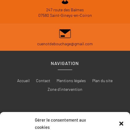
247 route des Balmes
07580 Saint-Gineys-en-Coiron
cuenotdebouchage@gmail.com
NAVIGATION
Accueil
Contact
Mentions légales
Plan du site
Zone d’intervention
Gérer le consentement aux
RÉALISATION
cookies