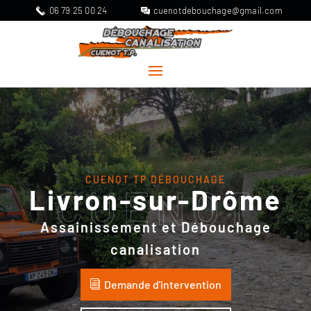
06 79 25 00 24
cuenotdebouchage@gmail.com
CUENOT TP DÉBOUCHAGE
CUENOT
Livron-sur-Drôme
Assainissement et Débouchage
canalisation
Demande d'intervention