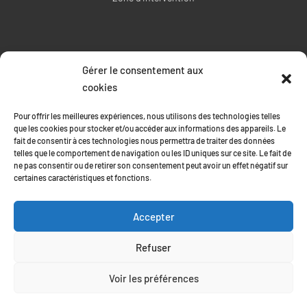
Gérer le consentement aux
RÉALISATION
cookies
Pour offrir les meilleures expériences, nous utilisons des technologies telles
que les cookies pour stocker et/ou accéder aux informations des appareils. Le
fait de consentir à ces technologies nous permettra de traiter des données
telles que le comportement de navigation ou les ID uniques sur ce site. Le fait de
ne pas consentir ou de retirer son consentement peut avoir un effet négatif sur
certaines caractéristiques et fonctions.
Accepter
Refuser
Recherches fréquentes
Voir les préférences
Débouchage canalisation en Ardèche
Débouchage canalisation à Lussas
© Cuenot TP Débouchage - 2026 - Tous droits réservés