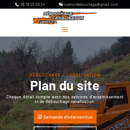
06 79 25 00 24
cuenotdebouchage@gmail.com
DÉBOUCHAGE – CANALISATION
CUENOT
Plan du site
Chaque détail compte avec nos services d’assainissement
et de débouchage canalisation.
Demande d'intervention