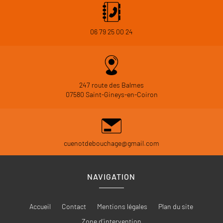
06 79 25 00 24
247 route des Balmes
07580 Saint-Gineys-en-Coiron
cuenotdebouchage@gmail.com
NAVIGATION
Accueil
Contact
Mentions légales
Plan du site
Zone d’intervention