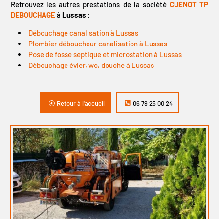
Retrouvez les autres prestations de la société
CUENOT TP
DEBOUCHAGE
à
Lussas
:
Débouchage canalisation à Lussas
Plombier déboucheur canalisation à Lussas
Pose de fosse septique et microstation à Lussas
Débouchage évier, wc, douche à Lussas
Retour à l'accueil
06 79 25 00 24