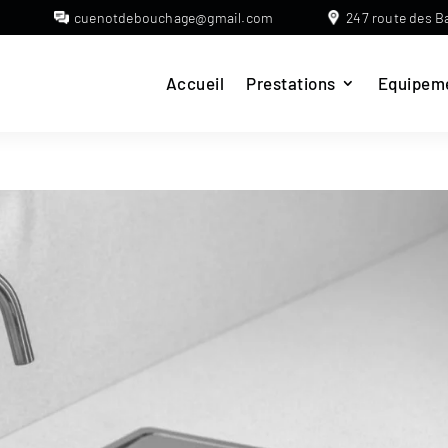
cuenotdebouchage@gmail.com
247 route des B
Accueil
Prestations
Equipem