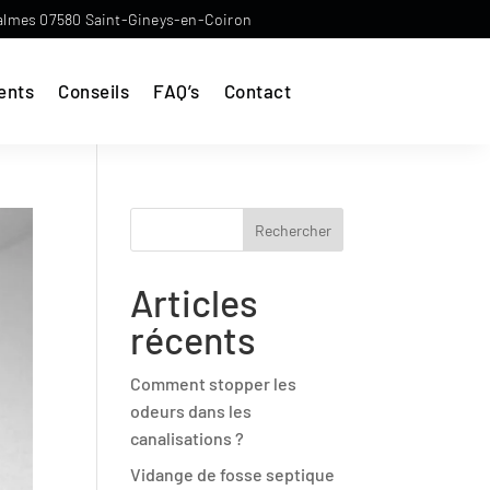
almes 07580 Saint-Gineys-en-Coiron
ents
Conseils
FAQ’s
Contact
Rechercher
Articles
récents
Comment stopper les
odeurs dans les
canalisations ?
Vidange de fosse septique